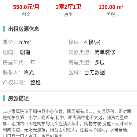
550.0元/月
3
室
2
厅
1
卫
130.00 m
2
租金
房型
面积
出租房源信息
单价：
元/m
楼层：
4 楼/层
2
朝向：
朝南
装修类型：
简单装修
房屋年代：
年
房屋类型：
多层
联系人：
冷光
区域：
暂无数据
产权年限：
整租
房源描述
二小家属院位于桐柏县中心位置，四周都有出口，交通便利，正对面
是桐柏县第二小学，附近有 初中，距离高中也不太远，师资力量雄
厚，走到路口即是桐柏的几个连锁大超市，购物方便 房屋三间卧室都
朝向南边，无阳光遮挡，阳台面积较大，连着两个房间，水电全通，
门口有一口大水井，水质可食用