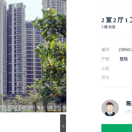
2 室 2 厅 1
3 楼/共层
编号
230941
产权
整租
小区
地址
陈
(个
>