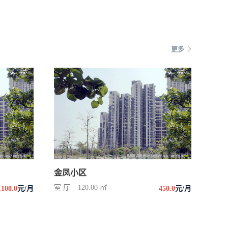
更多
金凤小区
室 厅
120.00 ㎡
1100.0
元/月
450.0
元/月