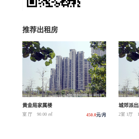
推荐出租房
黄金局家属楼
城郊派出
室 厅
90.00 ㎡
2室 1厅
450.0
元/月