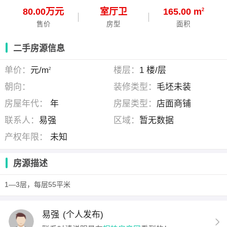
80.00万元
室
厅
卫
165.00 m
2
售价
房型
面积
二手房源信息
单价：
元/m
楼层：
1 楼/层
2
朝向：
装修类型：
毛坯未装
房屋年代：
年
房屋类型：
店面商铺
联系人：
易强
区域：
暂无数据
产权年限：
未知
房源描述
1—3层，每层55平米
易强
(个人发布)