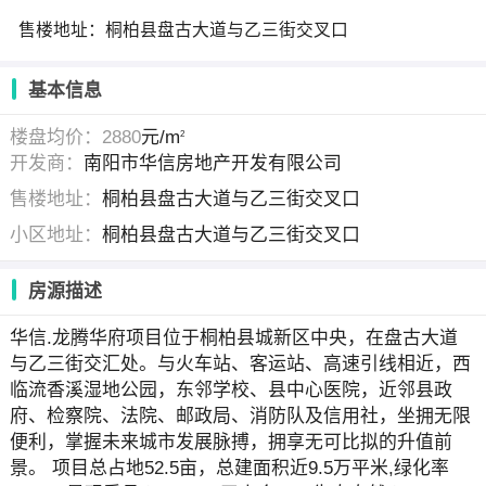
售楼地址：桐柏县盘古大道与乙三街交叉口
基本信息
楼盘均价：2880
元/m
2
开发商：
南阳市华信房地产开发有限公司
售楼地址：
桐柏县盘古大道与乙三街交叉口
小区地址：
桐柏县盘古大道与乙三街交叉口
房源描述
华信.龙腾华府项目位于桐柏县城新区中央，在盘古大道
与乙三街交汇处。与火车站、客运站、高速引线相近，西
临流香溪湿地公园，东邻学校、县中心医院，近邻县政
府、检察院、法院、邮政局、消防队及信用社，坐拥无限
便利，掌握未来城市发展脉搏，拥享无可比拟的升值前
景。 项目总占地52.5亩，总建面积近9.5万平米,绿化率