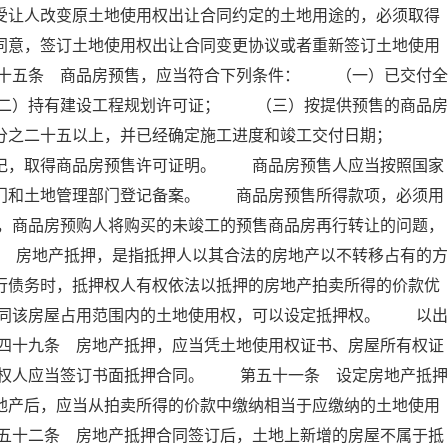
受让人改变原土地使用权出让合同约定的土地用途的，必须取得
同意，签订土地使用权出让合同变更协议或者重新签订土地使用
十五条 商品房预售，应当符合下列条件： （一）已交付全
二）持有建设工程规划许可证； （三）按提供预售的商品房
百分之二十五以上，并已经确定施工进度和竣工交付日期；
登记，取得商品房预售许可证明。 商品房预售人应当按照国家
部门和土地管理部门登记备案。 商品房预售所得款项，必须用
，商品房预购人将购买的未竣工的预售商品房再行转让的问题，
 房地产抵押，是指抵押人以其合法的房地产以不转移占有的方
行债务时，抵押权人有权依法以抵押的房地产拍卖所得的价款优
同该房屋占用范围内的土地使用权，可以设定抵押权。 以出
四十九条 房地产抵押，应当凭土地使用权证书、房屋所有权证
权人应当签订书面抵押合同。 第五十一条 设定房地产抵押
地产后，应当从拍卖所得的价款中缴纳相当于应缴纳的土地使用
五十二条 房地产抵押合同签订后，土地上新增的房屋不属于抵