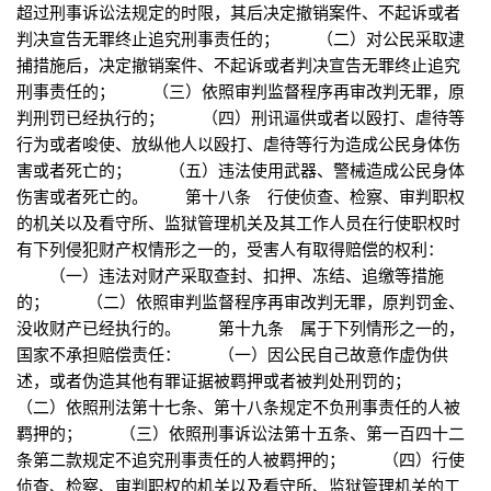
超过刑事诉讼法规定的时限，其后决定撤销案件、不起诉或者
判决宣告无罪终止追究刑事责任的； （二）对公民采取逮
捕措施后，决定撤销案件、不起诉或者判决宣告无罪终止追究
刑事责任的； （三）依照审判监督程序再审改判无罪，原
判刑罚已经执行的； （四）刑讯逼供或者以殴打、虐待等
行为或者唆使、放纵他人以殴打、虐待等行为造成公民身体伤
害或者死亡的； （五）违法使用武器、警械造成公民身体
伤害或者死亡的。 第十八条 行使侦查、检察、审判职权
的机关以及看守所、监狱管理机关及其工作人员在行使职权时
有下列侵犯财产权情形之一的，受害人有取得赔偿的权利：
（一）违法对财产采取查封、扣押、冻结、追缴等措施
的； （二）依照审判监督程序再审改判无罪，原判罚金、
没收财产已经执行的。 第十九条 属于下列情形之一的，
国家不承担赔偿责任： （一）因公民自己故意作虚伪供
述，或者伪造其他有罪证据被羁押或者被判处刑罚的；
（二）依照刑法第十七条、第十八条规定不负刑事责任的人被
羁押的； （三）依照刑事诉讼法第十五条、第一百四十二
条第二款规定不追究刑事责任的人被羁押的； （四）行使
侦查、检察、审判职权的机关以及看守所、监狱管理机关的工