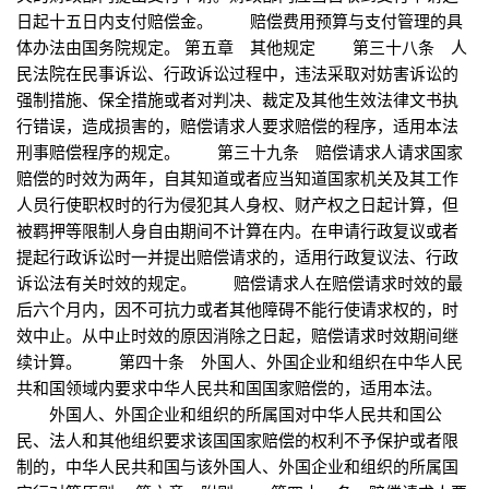
日起十五日内支付赔偿金。 赔偿费用预算与支付管理的具
体办法由国务院规定。 第五章 其他规定 第三十八条 人
民法院在民事诉讼、行政诉讼过程中，违法采取对妨害诉讼的
强制措施、保全措施或者对判决、裁定及其他生效法律文书执
行错误，造成损害的，赔偿请求人要求赔偿的程序，适用本法
刑事赔偿程序的规定。 第三十九条 赔偿请求人请求国家
赔偿的时效为两年，自其知道或者应当知道国家机关及其工作
人员行使职权时的行为侵犯其人身权、财产权之日起计算，但
被羁押等限制人身自由期间不计算在内。在申请行政复议或者
提起行政诉讼时一并提出赔偿请求的，适用行政复议法、行政
诉讼法有关时效的规定。 赔偿请求人在赔偿请求时效的最
后六个月内，因不可抗力或者其他障碍不能行使请求权的，时
效中止。从中止时效的原因消除之日起，赔偿请求时效期间继
续计算。 第四十条 外国人、外国企业和组织在中华人民
共和国领域内要求中华人民共和国国家赔偿的，适用本法。
外国人、外国企业和组织的所属国对中华人民共和国公
民、法人和其他组织要求该国国家赔偿的权利不予保护或者限
制的，中华人民共和国与该外国人、外国企业和组织的所属国