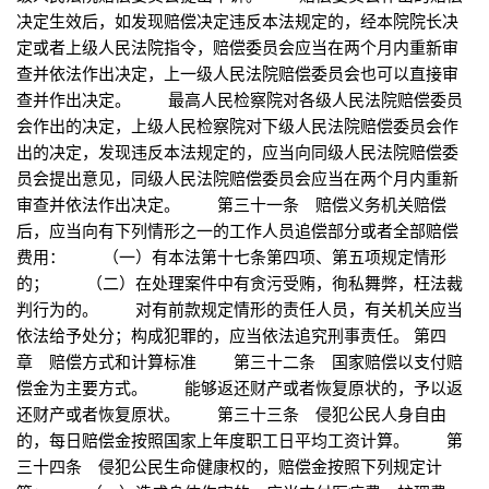
决定生效后，如发现赔偿决定违反本法规定的，经本院院长决
定或者上级人民法院指令，赔偿委员会应当在两个月内重新审
查并依法作出决定，上一级人民法院赔偿委员会也可以直接审
查并作出决定。 最高人民检察院对各级人民法院赔偿委员
会作出的决定，上级人民检察院对下级人民法院赔偿委员会作
出的决定，发现违反本法规定的，应当向同级人民法院赔偿委
员会提出意见，同级人民法院赔偿委员会应当在两个月内重新
审查并依法作出决定。 第三十一条 赔偿义务机关赔偿
后，应当向有下列情形之一的工作人员追偿部分或者全部赔偿
费用： （一）有本法第十七条第四项、第五项规定情形
的； （二）在处理案件中有贪污受贿，徇私舞弊，枉法裁
判行为的。 对有前款规定情形的责任人员，有关机关应当
依法给予处分；构成犯罪的，应当依法追究刑事责任。 第四
章 赔偿方式和计算标准 第三十二条 国家赔偿以支付赔
偿金为主要方式。 能够返还财产或者恢复原状的，予以返
还财产或者恢复原状。 第三十三条 侵犯公民人身自由
的，每日赔偿金按照国家上年度职工日平均工资计算。 第
三十四条 侵犯公民生命健康权的，赔偿金按照下列规定计