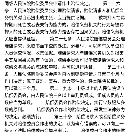
同级人民法院赔偿委员会申请作出赔偿决定。 第二十六
条 人民法院赔偿委员会处理赔偿请求，赔偿请求人和赔偿义
务机关对自己提出的主张，应当提供证据。 被羁押人在羁
押期间死亡或者丧失行为能力的，赔偿义务机关的行为与被羁
押人的死亡或者丧失行为能力是否存在因果关系，赔偿义务机
关应当提供证据。 第二十七条 人民法院赔偿委员会处理
赔偿请求，采取书面审查的办法。必要时，可以向有关单位和
人员调查情况、收集证据。赔偿请求人与赔偿义务机关对损害
事实及因果关系有争议的，赔偿委员会可以听取赔偿请求人和
赔偿义务机关的陈述和申辩，并可以进行质证。 第二十八
条 人民法院赔偿委员会应当自收到赔偿申请之日起三个月内
作出决定；属于疑难、复杂、重大案件的，经本院院长批准，
可以延长三个月。 第二十九条 中级以上的人民法院设立
赔偿委员会，由人民法院三名以上审判员组成，组成人员的人
数应当为单数。 赔偿委员会作赔偿决定，实行少数服从多
数的原则。 赔偿委员会作出的赔偿决定，是发生法律效力
的决定，必须执行。 第三十条 赔偿请求人或者赔偿义务
机关对赔偿委员会作出的决定，认为确有错误的，可以向上一
级人民法院赔偿委员会提出申诉。 赔偿委员会作出的赔偿