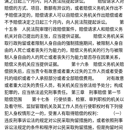
满之日起三个月内，向人民法院提起诉讼。 赔偿请求人对
赔偿的方式、项目、数额有异议的，或者赔偿义务机关作出不
予赔偿决定的，赔偿请求人可以自赔偿义务机关作出赔偿或者
不予赔偿决定之日起三个月内，向人民法院提起诉讼。 第
十五条 人民法院审理行政赔偿案件，赔偿请求人和赔偿义务
机关对自己提出的主张，应当提供证据。 赔偿义务机关采
取行政拘留或者限制人身自由的强制措施期间，被限制人身自
由的人死亡或者丧失行为能力的，赔偿义务机关的行为与被限
制人身自由的人的死亡或者丧失行为能力是否存在因果关系，
赔偿义务机关应当提供证据。 第十六条 赔偿义务机关赔
偿损失后，应当责令有故意或者重大过失的工作人员或者受委
托的组织或者个人承担部分或者全部赔偿费用。 对有故意
或者重大过失的责任人员，有关机关应当依法给予处分；构成
犯罪的，应当依法追究刑事责任。 第三章 刑事赔偿 第一节
赔偿范围 第十七条 行使侦查、检察、审判职权的机关以
及看守所、监狱管理机关及其工作人员在行使职权时有下列侵
犯人身权情形之一的，受害人有取得赔偿的权利： （一）
违反刑事诉讼法的规定对公民采取拘留措施的，或者依照刑事
诉讼法规定的条件和程序对公民采取拘留措施，但是拘留时间