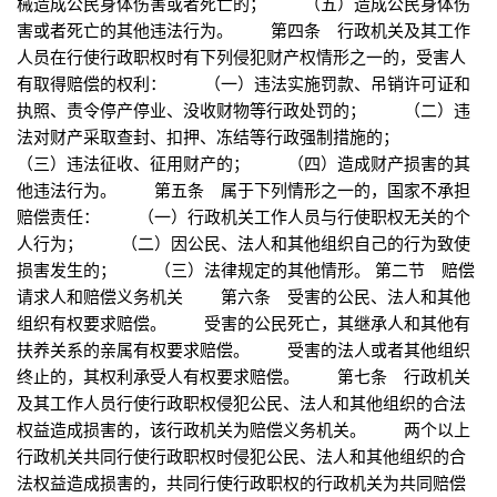
械造成公民身体伤害或者死亡的； （五）造成公民身体伤
害或者死亡的其他违法行为。 第四条 行政机关及其工作
人员在行使行政职权时有下列侵犯财产权情形之一的，受害人
有取得赔偿的权利： （一）违法实施罚款、吊销许可证和
执照、责令停产停业、没收财物等行政处罚的； （二）违
法对财产采取查封、扣押、冻结等行政强制措施的；
（三）违法征收、征用财产的； （四）造成财产损害的其
他违法行为。 第五条 属于下列情形之一的，国家不承担
赔偿责任： （一）行政机关工作人员与行使职权无关的个
人行为； （二）因公民、法人和其他组织自己的行为致使
损害发生的； （三）法律规定的其他情形。 第二节 赔偿
请求人和赔偿义务机关 第六条 受害的公民、法人和其他
组织有权要求赔偿。 受害的公民死亡，其继承人和其他有
扶养关系的亲属有权要求赔偿。 受害的法人或者其他组织
终止的，其权利承受人有权要求赔偿。 第七条 行政机关
及其工作人员行使行政职权侵犯公民、法人和其他组织的合法
权益造成损害的，该行政机关为赔偿义务机关。 两个以上
行政机关共同行使行政职权时侵犯公民、法人和其他组织的合
法权益造成损害的，共同行使行政职权的行政机关为共同赔偿