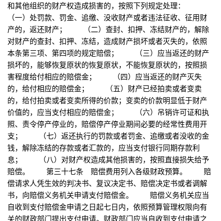
和其他组织的财产权造成损害的，按照下列规定处理：
（一）处罚款、罚金、追缴、没收财产或者违法征收、征用财
产的，返还财产； （二）查封、扣押、冻结财产的，解除
对财产的查封、扣押、冻结，造成财产损坏或者灭失的，依照
本条第三项、第四项的规定赔偿； （三）应当返还的财产
损坏的，能够恢复原状的恢复原状，不能恢复原状的，按照损
害程度给付相应的赔偿金； （四）应当返还的财产灭失
的，给付相应的赔偿金； （五）财产已经拍卖或者变卖
的，给付拍卖或者变卖所得的价款；变卖的价款明显低于财产
价值的，应当支付相应的赔偿金； （六）吊销许可证和执
照、责令停产停业的，赔偿停产停业期间必要的经常性费用开
支； （七）返还执行的罚款或者罚金、追缴或者没收的金
钱，解除冻结的存款或者汇款的，应当支付银行同期存款利
息； （八）对财产权造成其他损害的，按照直接损失给予
赔偿。 第三十七条 赔偿费用列入各级财政预算。 赔
偿请求人凭生效的判决书、复议决定书、赔偿决定书或者调解
书，向赔偿义务机关申请支付赔偿金。 赔偿义务机关应当
自收到支付赔偿金申请之日起七日内，依照预算管理权限向有
关的财政部门提出支付申请。财政部门应当自收到支付申请之