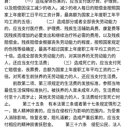
算： （一）造成身体伤害的，应当支付医疗费、护理费，
以及赔偿因误工减少的收入。减少的收入每日的赔偿金按照国
家上年度职工日平均工资计算，最高额为国家上年度职工年平
均工资的五倍； （二）造成部分或者全部丧失劳动能力
的，应当支付医疗费、护理费、残疾生活辅助具费、康复费等
因残疾而增加的必要支出和继续治疗所必需的费用，以及残疾
赔偿金。残疾赔偿金根据丧失劳动能力的程度，按照国家规定
的伤残等级确定，最高不超过国家上年度职工年平均工资的二
十倍。造成全部丧失劳动能力的，对其扶养的无劳动能力的
人，还应当支付生活费； （三）造成死亡的，应当支付死
亡赔偿金、丧葬费，总额为国家上年度职工年平均工资的二十
倍。对死者生前扶养的无劳动能力的人，还应当支付生活费。
前款第二项、第三项规定的生活费的发放标准，参照当地
最低生活保障标准执行。被扶养的人是未成年人的，生活费给
付至十八周岁止；其他无劳动能力的人，生活费给付至死亡时
止。 第三十五条 有本法第三条或者第十七条规定情形之
一，致人精神损害的，应当在侵权行为影响的范围内，为受害
人消除影响，恢复名誉，赔礼道歉；造成严重后果的，应当支
付相应的精神损害抚慰金。 第三十六条 侵犯公民、法人