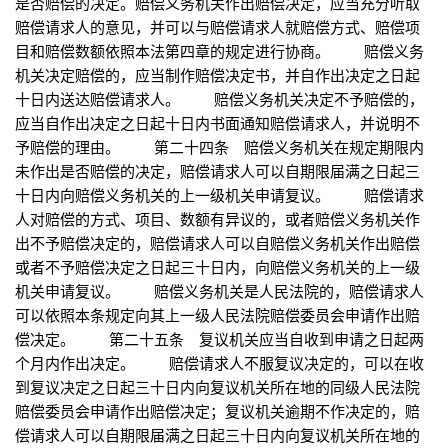
是否赔偿的决定。赔偿义务机关作出赔偿决定，应当充分听取
赔偿请求人的意见，并可以与赔偿请求人就赔偿方式、赔偿项
目和赔偿数额依照本法第四章的规定进行协商。 赔偿义务
机关决定赔偿的，应当制作赔偿决定书，并自作出决定之日起
十日内送达赔偿请求人。 赔偿义务机关决定不予赔偿的，
应当自作出决定之日起十日内书面通知赔偿请求人，并说明不
予赔偿的理由。 第二十四条 赔偿义务机关在规定期限内
未作出是否赔偿的决定，赔偿请求人可以自期限届满之日起三
十日内向赔偿义务机关的上一级机关申请复议。 赔偿请求
人对赔偿的方式、项目、数额有异议的，或者赔偿义务机关作
出不予赔偿决定的，赔偿请求人可以自赔偿义务机关作出赔偿
或者不予赔偿决定之日起三十日内，向赔偿义务机关的上一级
机关申请复议。 赔偿义务机关是人民法院的，赔偿请求人
可以依照本条规定向其上一级人民法院赔偿委员会申请作出赔
偿决定。 第二十五条 复议机关应当自收到申请之日起两
个月内作出决定。 赔偿请求人不服复议决定的，可以在收
到复议决定之日起三十日内向复议机关所在地的同级人民法院
赔偿委员会申请作出赔偿决定；复议机关逾期不作决定的，赔
偿请求人可以自期限届满之日起三十日内向复议机关所在地的