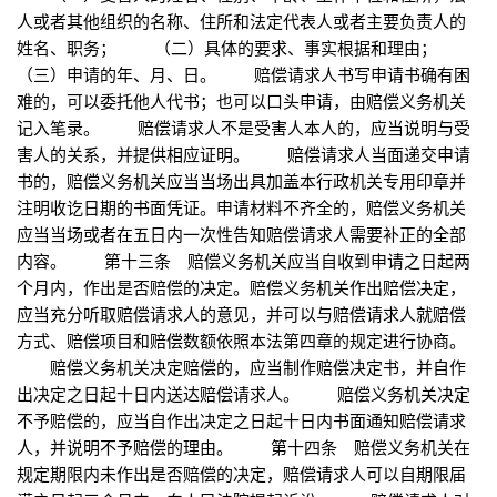
人或者其他组织的名称、住所和法定代表人或者主要负责人的
姓名、职务； （二）具体的要求、事实根据和理由；
（三）申请的年、月、日。 赔偿请求人书写申请书确有困
难的，可以委托他人代书；也可以口头申请，由赔偿义务机关
记入笔录。 赔偿请求人不是受害人本人的，应当说明与受
害人的关系，并提供相应证明。 赔偿请求人当面递交申请
书的，赔偿义务机关应当当场出具加盖本行政机关专用印章并
注明收讫日期的书面凭证。申请材料不齐全的，赔偿义务机关
应当当场或者在五日内一次性告知赔偿请求人需要补正的全部
内容。 第十三条 赔偿义务机关应当自收到申请之日起两
个月内，作出是否赔偿的决定。赔偿义务机关作出赔偿决定，
应当充分听取赔偿请求人的意见，并可以与赔偿请求人就赔偿
方式、赔偿项目和赔偿数额依照本法第四章的规定进行协商。
赔偿义务机关决定赔偿的，应当制作赔偿决定书，并自作
出决定之日起十日内送达赔偿请求人。 赔偿义务机关决定
不予赔偿的，应当自作出决定之日起十日内书面通知赔偿请求
人，并说明不予赔偿的理由。 第十四条 赔偿义务机关在
规定期限内未作出是否赔偿的决定，赔偿请求人可以自期限届