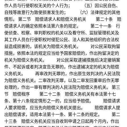
作人员与行使职权无关的个人行为； （五）因公民自伤、
自残等故意行为致使损害发生的； （六）法律规定的其他
情形。 第二节 赔偿请求人和赔偿义务机关 第二十条 赔
偿请求人的确定依照本法第六条的规定。 第二十一条 行
使侦查、检察、审判职权的机关以及看守所、监狱管理机关及
其工作人员在行使职权时侵犯公民、法人和其他组织的合法权
益造成损害的，该机关为赔偿义务机关。 对公民采取拘留
措施，依照本法的规定应当给予国家赔偿的，作出拘留决定的
机关为赔偿义务机关。 对公民采取逮捕措施后决定撤销案
件、不起诉或者判决宣告无罪的，作出逮捕决定的机关为赔偿
义务机关。 再审改判无罪的，作出原生效判决的人民法院
为赔偿义务机关。二审改判无罪，以及二审发回重审后作无罪
处理的，作出一审有罪判决的人民法院为赔偿义务机关。 第三
节 赔偿程序 第二十二条 赔偿义务机关有本法第十七
条、第十八条规定情形之一的，应当给予赔偿。 赔偿请求
人要求赔偿，应当先向赔偿义务机关提出。 赔偿请求人提
出赔偿请求，适用本法第十一条、第十二条的规定。 第二
十三条 赔偿义务机关应当自收到申请之日起两个月内，作出