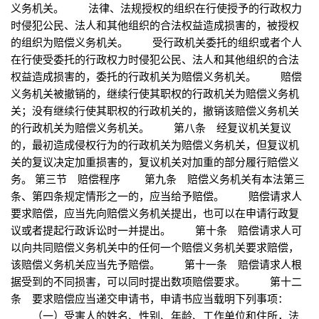
义务机关。 法律、法规授权的组织在行使授予的行政权力
时侵犯公民、法人和其他组织的合法权益造成损害的，被授权
的组织为赔偿义务机关。 受行政机关委托的组织或者个人
在行使受委托的行政权力时侵犯公民、法人和其他组织的合法
权益造成损害的，委托的行政机关为赔偿义务机关。 赔偿
义务机关被撤销的，继续行使其职权的行政机关为赔偿义务机
关；没有继续行使其职权的行政机关的，撤销该赔偿义务机关
的行政机关为赔偿义务机关。 第八条 经复议机关复议
的，最初造成侵权行为的行政机关为赔偿义务机关，但复议机
关的复议决定加重损害的，复议机关对加重的部分履行赔偿义
务。 第三节 赔偿程序 第九条 赔偿义务机关有本法第三
条、第四条规定情形之一的，应当给予赔偿。 赔偿请求人
要求赔偿，应当先向赔偿义务机关提出，也可以在申请行政复
议或者提起行政诉讼时一并提出。 第十条 赔偿请求人可
以向共同赔偿义务机关中的任何一个赔偿义务机关要求赔偿，
该赔偿义务机关应当先予赔偿。 第十一条 赔偿请求人根
据受到的不同损害，可以同时提出数项赔偿要求。 第十二
条 要求赔偿应当递交申请书，申请书应当载明下列事项：
（一）受害人的姓名、性别、年龄、工作单位和住所，法