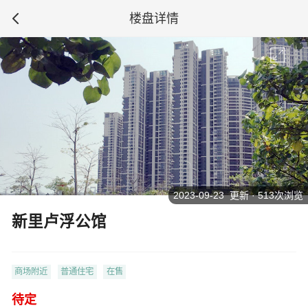
楼盘详情
2023-09-23 更新 · 513次浏览
新里卢浮公馆
商场附近
普通住宅
在售
待定