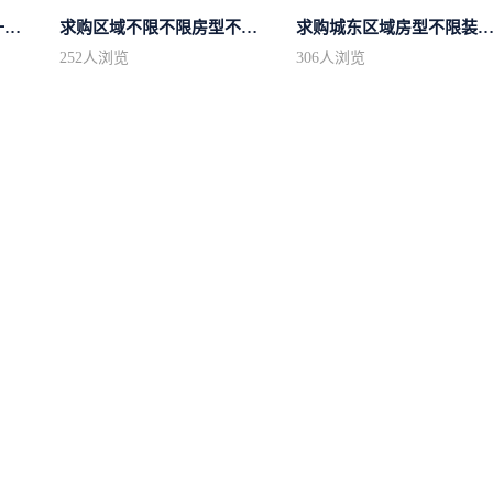
求购市中心区房型不限一室一厅一卫简...
求购区域不限不限房型不限两室一厅简...
求购城东区域房型不限装修不
252
人浏览
306
人浏览