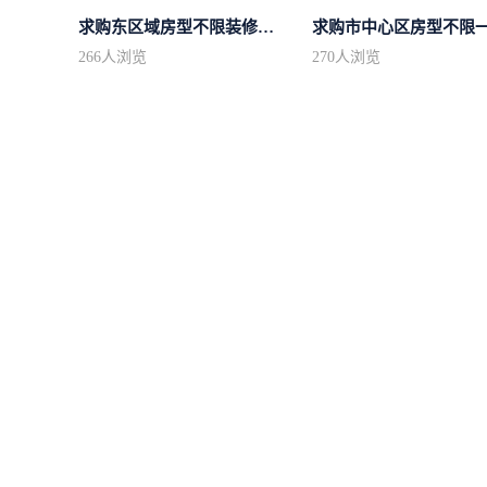
求购东区域房型不限装修不限
266
人浏览
270
人浏览